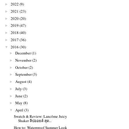
2022
(9)
►
2021
(23)
►
2020
(20)
►
2019
(47)
►
2018
(40)
►
2017
(36)
►
2016
(30)
▼
December
(1)
►
November
(2)
►
October
(2)
►
September
(3)
►
August
(4)
►
July
(3)
►
June
(2)
►
May
(8)
►
April
(3)
▼
Swatch & Review: Lancôme Juicy
Shaker ลิปออยล์ สุด...
How to: Waterproof Summer Look