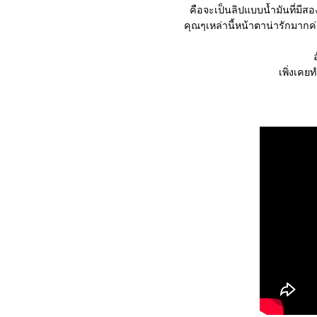
คือจะเป็นลิปแบบน้ำมันที่มีสองเ
คุณๆเหล่านี้หน้าตาน่ารักมากค่
เพิ่งเคย