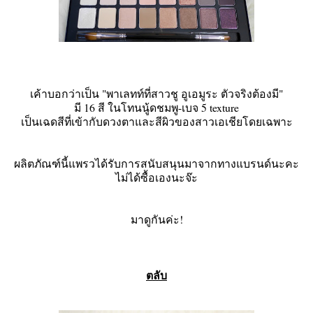
เค้าบอกว่าเป็น "พาเลทท์ที่สาวชู อูเอมูระ ตัวจริงต้องมี"
มี 16 สี ในโทนนู้ดชมพู-เบจ 5 texture
เป็นเฉดสีที่เข้ากับดวงตาและสีผิวของสาวเอเชียโดยเฉพาะ
ผลิตภัณฑ์นี้แพรวได้รับการสนับสนุนมาจากทางแบรนด์นะคะ
ไม่ได้ซื้อเองนะจ๊ะ
มาดูกันค่ะ!
ตลับ