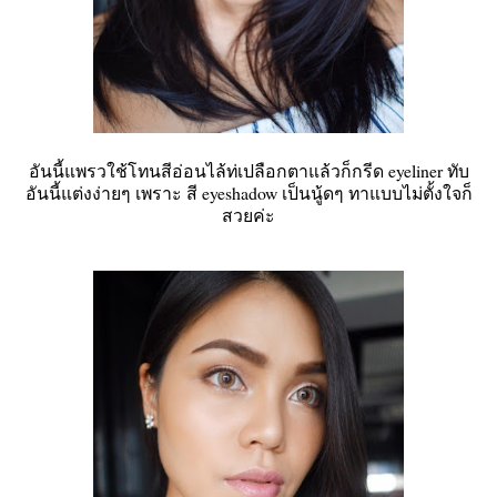
อันนี้แพรวใช้โทนสีอ่อนไล้ท่เปลือกตาแล้วก็กรีด eyeliner ทับ
อันนี้แต่งง่ายๆ เพราะ สี eyeshadow เป็นนู้ดๆ ทาแบบไม่ตั้งใจก็
สวยค่ะ