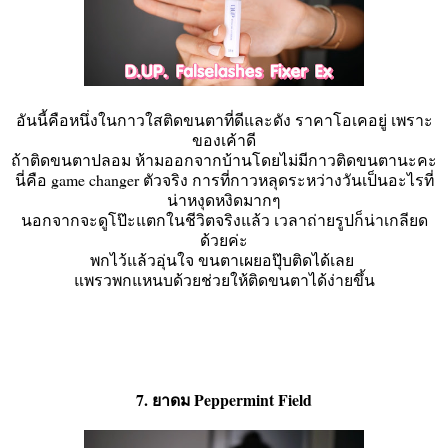
อันนี้คือหนึ่งในกาวใสติดขนตาที่ดีและดัง ราคาโอเคอยู่ เพราะ
ของเค้าดี
ถ้าติดขนตาปลอม ห้ามออกจากบ้านโดยไม่มีกาวติดขนตานะคะ
นี่คือ game changer ตัวจริง การที่กาวหลุดระหว่างวันเป็นอะไรที่
น่าหงุดหงิดมากๆ
นอกจากจะดูโป๊ะแตกในชีวิตจริงแล้ว เวลาถ่ายรูปก็น่าเกลียด
ด้วยค่ะ
พกไว้แล้วอุ่นใจ ขนตาเผยอปุ๊บติดได้เลย
แพรวพกแหนบด้วยช่วยให้ติดขนตาได้ง่ายขึ้น
7. ยาดม Peppermint Field