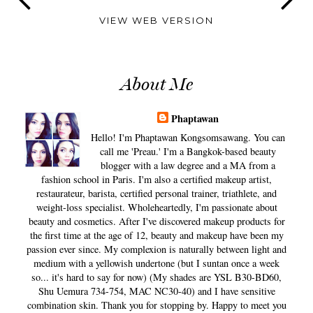
VIEW WEB VERSION
About Me
Phaptawan
Hello! I'm Phaptawan Kongsomsawang. You can
call me 'Preau.' I'm a Bangkok-based beauty
blogger with a law degree and a MA from a
fashion school in Paris. I'm also a certified makeup artist,
restaurateur, barista, certified personal trainer, triathlete, and
weight-loss specialist. Wholeheartedly, I'm passionate about
beauty and cosmetics. After I've discovered makeup products for
the first time at the age of 12, beauty and makeup have been my
passion ever since. My complexion is naturally between light and
medium with a yellowish undertone (but I suntan once a week
so... it's hard to say for now) (My shades are YSL B30-BD60,
Shu Uemura 734-754, MAC NC30-40) and I have sensitive
combination skin. Thank you for stopping by. Happy to meet you