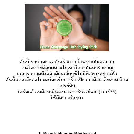
อันนี้เราน่าจะเจอกันเร็วกว่านี้ เพราะมันสุดมาก
คนไม่ค่อยมีลูกผมจะไม่เข้าใจว่ามันน่ารำคาญ
เวลารวบผมตึงแล้วมีผมเล็กๆชี้ไม่มีทิศทางอยู่บนหัว
อันนี้แค่เกลี่ยลงไปผมก็จะเรียบ กริ๊บ เป๊ะ เอามือเกลี่ยตาม ฉีดส
เปรย์ทับ
เสร็จแล้วเหมือนเดินลงมาจากรันเวย์เลย (เว่อร์55)
ใช้ดีมากจริงๆค่ะ
3. Beautyblender Blotterazzi